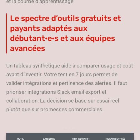
et la courbe d’apprentissage.
Le spectre d’outils gratuits et
payants adaptés aux
débutant·e·s et aux équipes
avancées
Un tableau synthétique aide à comparer usage et coût
avant d’investir. Votre test en 7 jours permet de
valider intégrations et pertinence des alertes. Il faut
prioriser intégrations Slack email export et
collaboration. La décision se base sur essai réel
plutôt que sur promesses commerciales.
La comparaison synthétique d’outils de veille avec usage et coût indicatif
OUTIL
CATÉGORIE
PRIX INDICATIF
NIVEAU D’ENTRÉE