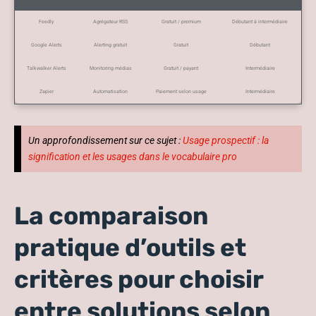
Feedly
Agrégateur RSS
Gratuit / premium
Débutant à intermédiaire
Google Alerts
Alerting gratuit
Gratuit
Débutant
Talkwalker Alerts
Monitoring médias
Gratuit / payant
Intermédiaire
Zapier
Automatisation
Paiement selon usage
Intermédiaire
Un approfondissement sur ce sujet :
Usage prospectif : la
signification et les usages dans le vocabulaire pro
La comparaison
pratique d’outils et
critères pour choisir
entre solutions selon