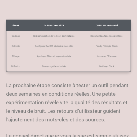
La checklist template d’un plan de veille avec étapes, action et outil recommandé
ÉTAPE
ACTION CONCRÈTE
OUTIL RECOMMANDÉ
Cadrage
Rédiger question de veille et destinataires
Document partagé (Google Docs)
Collecte
Configurer flux RSS et alertes mots-clés
Feedly / Google Alerts
Filtrage
Appliquer filtres et taguer résultats
Inoreader / Evernote
Diffusion
Envoyer synthèse hebdo
Mailing / Slack
La prochaine étape consiste à tester un outil pendant
deux semaines en conditions réelles. Une petite
expérimentation révèle vite la qualité des résultats et
le niveau de bruit. Les retours d’utilisateur guident
l’ajustement des mots-clés et des sources.
Le conseil direct que je vous laisse est simple utilisez