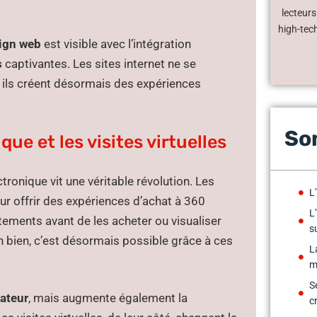
lecteurs
high-tech
ign web
est visible avec l’intégration
s
captivantes. Les sites internet ne se
 ils créent désormais des expériences
So
ue et les visites virtuelles
tronique vit une véritable révolution. Les
L
r offrir des expériences d’achat à 360
L’
tements avant de les acheter ou visualiser
s
 bien, c’est désormais possible grâce à ces
L
m
S
sateur
, mais augmente également la
c