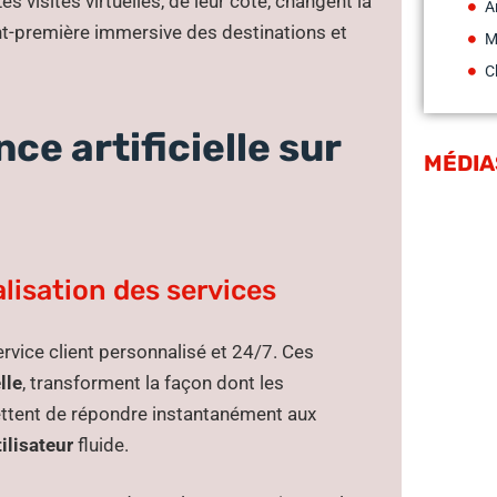
Les visites virtuelles, de leur côté, changent la
A
ant-première immersive des destinations et
M
C
nce artificielle sur
MÉDIA
lisation des services
ervice client personnalisé et 24/7. Ces
lle
, transforment la façon dont les
ettent de répondre instantanément aux
ilisateur
fluide.