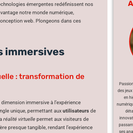
A
es technologies émergentes redéfinissent nos
davantage notre monde numérique,
a conception web. Plongeons dans ces
es immersives
uelle : transformation de
Passion
des jeux
en hi
 dimension immersive à l’expérience
numérique
 angle unique, permettant aux
utilisateurs
de
déta
innovat
la
réalité virtuelle
permet aux visiteurs de
passant
re presque tangible, rendant l’expérience
ses ana