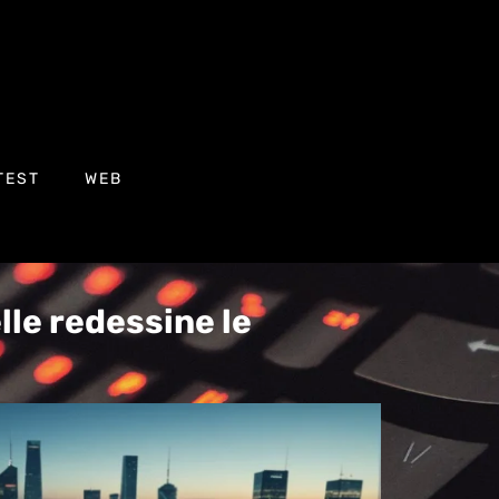
TEST
WEB
elle redessine le