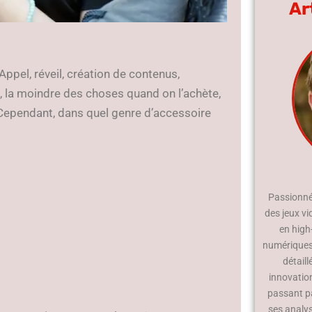
Ar
ppel, réveil, création de contenus,
si, la moindre des choses quand on l’achète,
t. Cependant, dans quel genre d’accessoire
Passionné 
des jeux vi
en high
numériques.
détaill
innovatio
passant p
ses analy