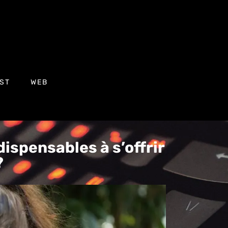
ST
WEB
dispensables à s’offrir
?