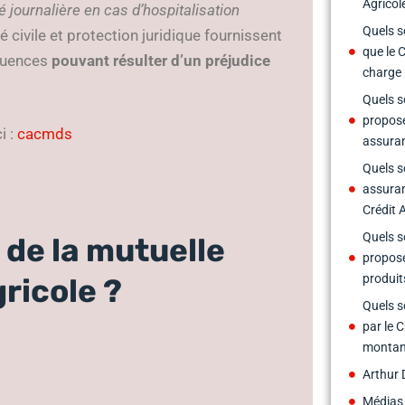
Agricol
journalière en cas d’hospitalisation
Quels s
civile et protection juridique fournissent
que le 
équences
pouvant résulter d’un préjudice
charge 
Quels s
proposé
i :
cacmds
assuran
Quels s
assuran
Crédit 
Quels s
 de la mutuelle
proposé
produit
ricole ?
Quels s
par le 
montant
Arthur 
Médias