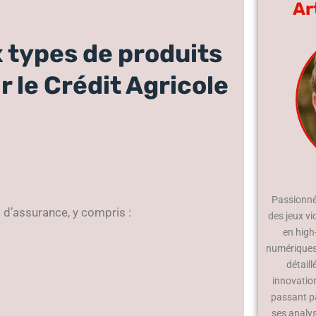
Ar
x types de produits
 le Crédit Agricole
Passionné 
d’assurance, y compris :
des jeux vi
en high
numériques.
détaill
innovatio
passant p
ses analy