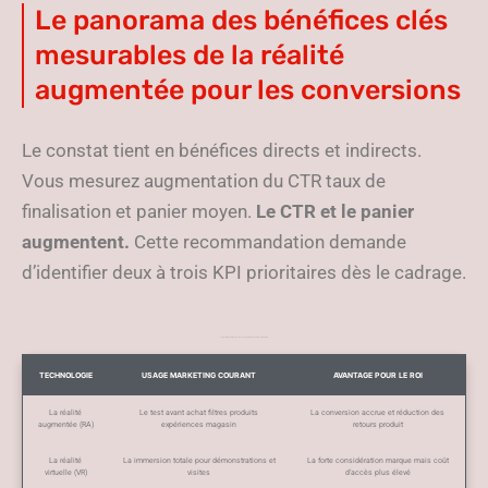
Le panorama des bénéfices clés
mesurables de la réalité
augmentée pour les conversions
Le constat tient en bénéfices directs et indirects.
Vous mesurez augmentation du CTR taux de
finalisation et panier moyen.
Le CTR et le panier
augmentent.
Cette recommandation demande
d’identifier deux à trois KPI prioritaires dès le cadrage.
Comparatif synthétique des technologies immersives et impact marketing
TECHNOLOGIE
USAGE MARKETING COURANT
AVANTAGE POUR LE ROI
La réalité
Le test avant achat filtres produits
La conversion accrue et réduction des
augmentée (RA)
expériences magasin
retours produit
La réalité
La immersion totale pour démonstrations et
La forte considération marque mais coût
virtuelle (VR)
visites
d’accès plus élevé