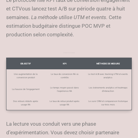
Le protocole fixe KPI taux de conversion engagement
et CTVous lancez test A/B sur période quatre à huit
semaines.
La méthode utilise UTM et events.
Cette
estimation budgétaire distingue POC MVP et
production selon complexité.
Tableau KPI et méthode de mesure pour un projet RA marketing
OBJECTIF
KPI
MÉTHODE DE MESURE
Une augmentation de la
Le taux de conversion RA vs
Le test A/B avec tracking UTM et events
conversion produit
contrôle
analytics
Le temps moyen passé dans
Les événements analytics et heatmaps
La hausse de l’engagement
l’expérience RA
d’interaction
Des retours réduits après
Le taux de retour produit après
Le suivi CRM et comparaison historique
usage RA
usage RA
sur trois mois
La lecture vous conduit vers une phase
d’expérimentation. Vous devez choisir partenaire