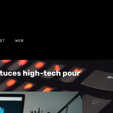
ST
WEB
stuces high-tech pour