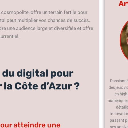
Ar
cosmopolite, offre un terrain fertile pour
ital peut multiplier vos chances de succès.
dre une audience large et diversifiée et offre
rrentiel.
du digital pour
Passionné 
 la Côte d’Azur ?
des jeux vi
en high
numériques.
détaill
innovatio
passant p
 pour atteindre une
ses analy