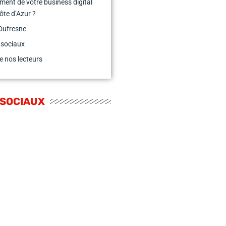
ement de votre business digital
Côte d’Azur ?
Dufresne
 sociaux
e nos lecteurs
 SOCIAUX