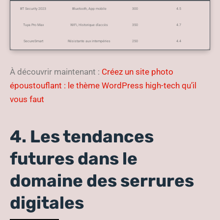
BT Security 2023
Bluetooth, App mobile
300
4.5
Tuya Pro Max
WiFi, Historique d’accès
350
4.7
SecureSmart
Résistante aux intempéries
250
4.4
À découvrir maintenant :
Créez un site photo
époustouflant : le thème WordPress high-tech qu’il
vous faut
4. Les tendances
futures dans le
domaine des serrures
digitales