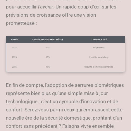
pour accueillir
l’avenir
. Un rapide coup d’œil sur les
prévisions de croissance offre une vision
prometteuse :
ANNÉE
CROISSANCE DU MARCHÉ (%)
TENDANCE CLÉ
2024
12%
Intégration AI
2025
15%
Contrôle vocal élargi
2026
18%
Sécurité biométrique renforcée
En fin de compte, l’adoption de serrures biométriques
représente bien plus qu’une simple mise à jour
technologique ; c’est un symbole d’innovation et de
confort. Serez-vous parmi ceux qui embrassent cette
nouvelle ère de la sécurité domestique, profitant d’un
confort sans précédent ? Faisons vivre ensemble