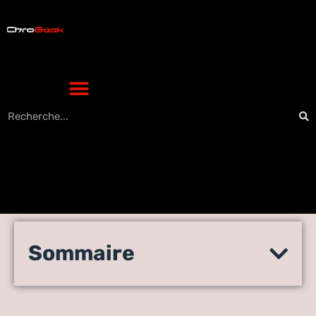
L’impact inattendu des
Sommaire
serveurs eMule en 2024 sur
le monde high-tech