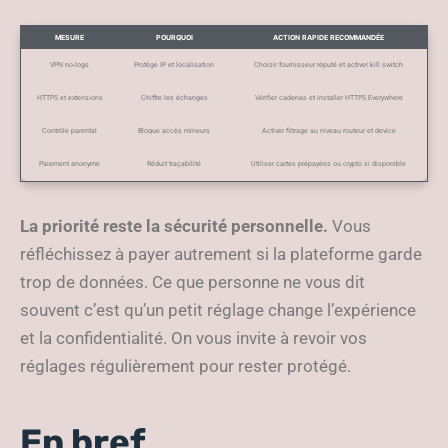
MESURE
POURQUOI
ACTION RAPIDE RECOMMANDÉE
VPN no‑logs
Protège IP et localisation
Choisir fournisseur réputé et activer kill switch
HTTPS et extensions
Chiffre les échanges
Vérifier cadenas et installer HTTPS Everywhere
Contrôle parental
Bloque accès mineurs
Activer filtrage au niveau routeur et device
Paiement anonyme
Réduit traçabilité
Utiliser cartes prépayées ou crypto si disponible
La priorité reste la sécurité personnelle.
Vous
réfléchissez à payer autrement si la plateforme garde
trop de données. Ce que personne ne vous dit
souvent c’est qu’un petit réglage change l’expérience
et la confidentialité. On vous invite à revoir vos
réglages régulièrement pour rester protégé.
En bref