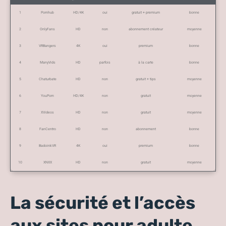
1
Pornhub
HD/4K
oui
gratuit + premium
bonne
2
OnlyFans
HD
non
abonnement créateur
moyenne
3
VRBangers
4K
oui
premium
bonne
4
ManyVids
HD
parfois
à la carte
bonne
5
Chaturbate
HD
non
gratuit + tips
moyenne
6
YouPorn
HD/4K
non
gratuit
moyenne
7
XVideos
HD
non
gratuit
moyenne
8
FanCentro
HD
non
abonnement
bonne
9
BadoinkVR
4K
oui
premium
bonne
10
XNXX
HD
non
gratuit
moyenne
La sécurité et l’accès
aux sites pour adulte