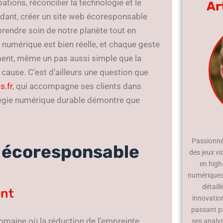
ions, réconcilier la technologie et le
Ar
ndant, créer un site web écoresponsable
rendre soin de notre planète tout en
 numérique est bien réelle, et chaque geste
ment, même un pas aussi simple que la
e cause. C’est d’ailleurs une question que
s.fr
, qui accompagne ses clients dans
tégie numérique durable démontre que
Passionné 
b écoresponsable
des jeux vi
en high
numériques.
détaill
ent
innovatio
passant p
omaine où la réduction de l’empreinte
ses analy