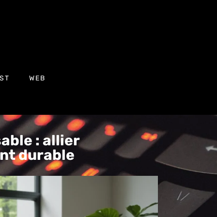
ST
WEB
ble : allier
nt durable