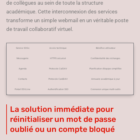
de collègues au sein de toute la structure
académique. Cette interconnexion des services
transforme un simple webmail en un véritable poste
de travail collaboratif virtuel.
Service SOGo
Accès technique
Bénéfice utilisateur
Messagerie
HTTPS sécurisé
Confidentialité des échanges
Agenda
Protocole CalDAV
Planification d’équipe simplifiée
Contacts
Protocole CardDAV
Annuaire académique à jour
Portail EDULine
Authentification SSO
Connexion unique multi-outils
La solution immédiate pour
réinitialiser un mot de passe
oublié ou un compte bloqué