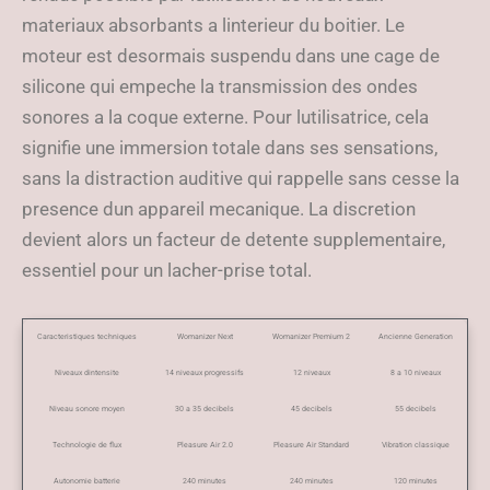
materiaux absorbants a linterieur du boitier. Le
moteur est desormais suspendu dans une cage de
silicone qui empeche la transmission des ondes
sonores a la coque externe. Pour lutilisatrice, cela
signifie une immersion totale dans ses sensations,
sans la distraction auditive qui rappelle sans cesse la
presence dun appareil mecanique. La discretion
devient alors un facteur de detente supplementaire,
essentiel pour un lacher-prise total.
Caracteristiques techniques
Womanizer Next
Womanizer Premium 2
Ancienne Generation
Niveaux dintensite
14 niveaux progressifs
12 niveaux
8 a 10 niveaux
Niveau sonore moyen
30 a 35 decibels
45 decibels
55 decibels
Technologie de flux
Pleasure Air 2.0
Pleasure Air Standard
Vibration classique
Autonomie batterie
240 minutes
240 minutes
120 minutes