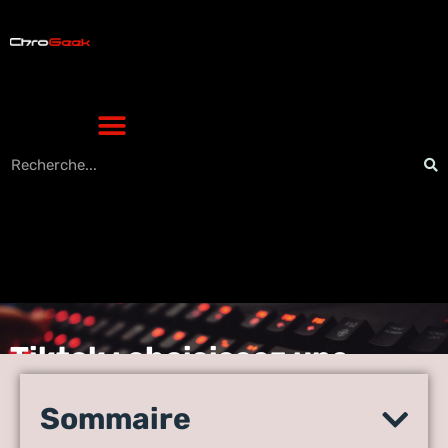
Tiktok : choisissez une
meilleure agence
influenceur pour gagner en
Sommaire