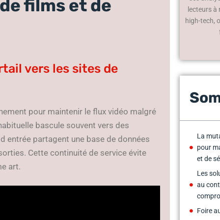
de films et de
lecteurs à
high-tech, 
ail vers les sites de
Som
nement pour maintenir le flux vidéo malgré
habituelle bascule souvent vers des
La muta
 d entrée partagent une base de données
pour ma
rties. Cette continuité de service évite
et de sé
e art.
Les sol
au con
comprom
Foire a