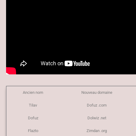
Ancien nom
Nouveau domaine
Tilav
Dofuz .com
Dofuz
Dolwiz .net
Flazto
Zimdan .org