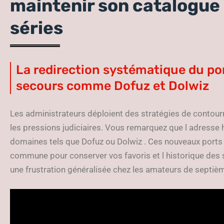
maintenir son catalogue 
séries
La redirection systématique du port
secours comme Dofuz et Dolwiz
Les administrateurs déploient des stratégies de contour
les pressions judiciaires. Vous remarquez que l adresse 
domaines tels que Dofuz ou Dolwiz . Ces nouveaux ports
commune pour conserver vos favoris et l historique des so
une frustration généralisée chez les amateurs de septièm