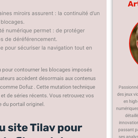
Ar
nes miroirs assurent : la continuité d’un
 blocages.
té numérique permet : de protéger
ales de déréférencement.
le pour sécuriser la navigation tout en
on pour contourner les blocages imposés
ilisateurs accèdent désormais aux contenus
s comme Dofuz . Cette mutation technique
Passionné 
des jeux vi
ms et de séries récents. Vous retrouvez vos
en high
du portail originel.
numériques.
détaill
innovatio
 site Tilav pour
passant p
ses analy