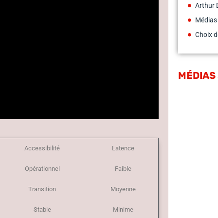
Arthur 
Médias
Choix d
MÉDIAS
Accessibilité
Latence
Opérationnel
Faible
Transition
Moyenne
Stable
Minime