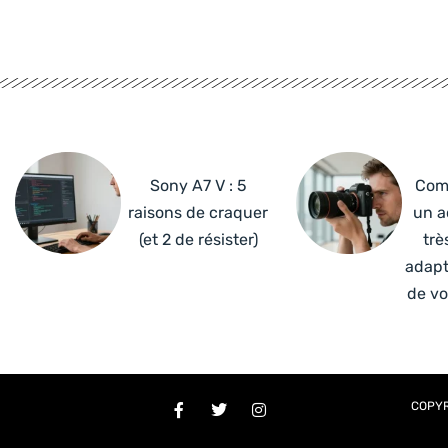
Sony A7 V : 5
Com
raisons de craquer
un a
(et 2 de résister)
trè
adapt
de vo
COPYR