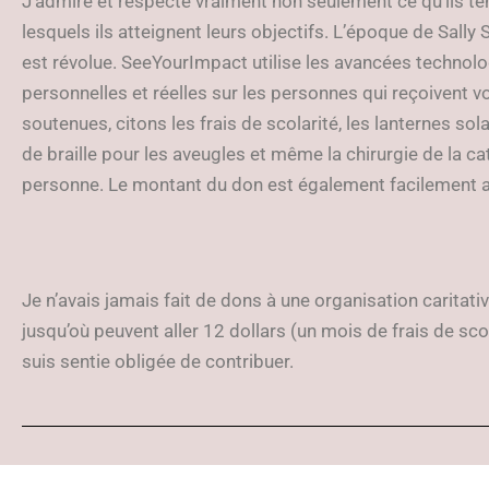
J’admire et respecte vraiment non seulement ce qu’ils te
lesquels ils atteignent leurs objectifs. L’époque de Sally 
est révolue. SeeYourImpact utilise les avancées technolog
personnelles et réelles sur les personnes qui reçoivent 
soutenues, citons les frais de scolarité, les lanternes solai
de braille pour les aveugles et même la chirurgie de la ca
personne. Le montant du don est également facilement a
Je n’avais jamais fait de dons à une organisation caritati
jusqu’où peuvent aller 12 dollars (un mois de frais de sco
suis sentie obligée de contribuer.