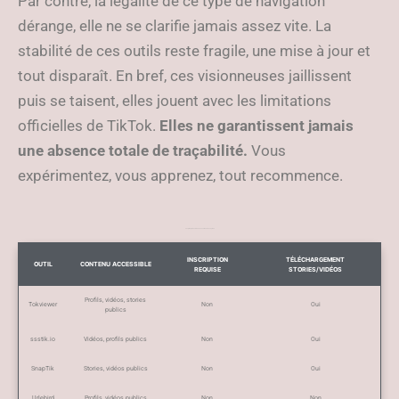
Par contre, la légalité de ce type de navigation
dérange, elle ne se clarifie jamais assez vite. La
stabilité de ces outils reste fragile, une mise à jour et
tout disparaît. En bref, ces visionneuses jaillissent
puis se taisent, elles jouent avec les limitations
officielles de TikTok.
Elles ne garantissent jamais
une absence totale de traçabilité.
Vous
expérimentez, vous apprenez, tout recommence.
Les principales visionneuses TikTok anonymes
INSCRIPTION
TÉLÉCHARGEMENT
OUTIL
CONTENU ACCESSIBLE
REQUISE
STORIES/VIDÉOS
Profils, vidéos, stories
Tokviewer
Non
Oui
publics
ssstik.io
Vidéos, profils publics
Non
Oui
SnapTik
Stories, vidéos publics
Non
Oui
Urlebird
Profils, vidéos publics
Non
Non