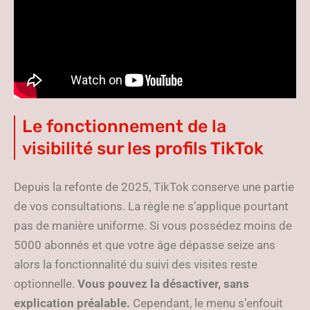
Le fonctionnement de la
visibilité sur les profils TikTok
Depuis la refonte de 2025, TikTok conserve une partie
de vos consultations. La règle ne s’applique pourtant
pas de manière uniforme. Si vous possédez moins de
5000 abonnés et que votre âge dépasse seize ans
alors la fonctionnalité du suivi des visites reste
optionnelle.
Vous pouvez la désactiver, sans
explication préalable.
Cependant, le menu s’enfouit