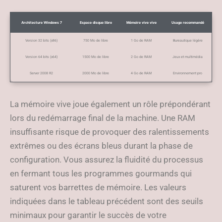
Architecture Windows 7
Espace disque libre
Mémoire vive vive
Usage recommandé
Version 32 bits (x86)
750 Mo de libre
1 Go de RAM
Bureautique légère
Version 64 bits (x64)
1500 Mo de libre
2 Go de RAM
Jeux et multimédia
Server 2008 R2
2000 Mo de libre
4 Go de RAM
Environnement pro
La mémoire vive joue également un rôle prépondérant
lors du redémarrage final de la machine. Une RAM
insuffisante risque de provoquer des ralentissements
extrêmes ou des écrans bleus durant la phase de
configuration. Vous assurez la fluidité du processus
en fermant tous les programmes gourmands qui
saturent vos barrettes de mémoire. Les valeurs
indiquées dans le tableau précédent sont des seuils
minimaux pour garantir le succès de votre