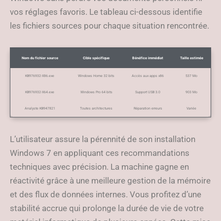
vos réglages favoris. Le tableau ci-dessous identifie
les fichiers sources pour chaque situation rencontrée.
Nom du fichier source
Cible spécifique
Bénéfice immédiat
Taille estimée
KB976932-X86.exe
Windows Home 32 bits
Accès aux apps x86
537 Mo
KB976932-X64.exe
Windows Pro 64 bits
Support USB 3.0
903 Mo
Analyste KB947821
Toutes architectures
Réparation erreurs
Variée
L’utilisateur assure la pérennité de son installation
Windows 7 en appliquant ces recommandations
techniques avec précision. La machine gagne en
réactivité grâce à une meilleure gestion de la mémoire
et des flux de données internes. Vous profitez d’une
stabilité accrue qui prolonge la durée de vie de votre