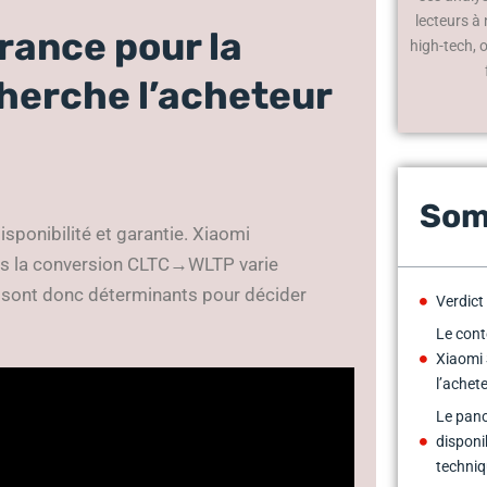
lecteurs à
rance pour la
high-tech, 
cherche l’acheteur
Som
disponibilité et garantie. Xiaomi
ais la conversion CLTC→WLTP varie
e sont donc déterminants pour décider
Verdict
Le cont
Xiaomi 
l’achet
Le pan
disponi
techniq