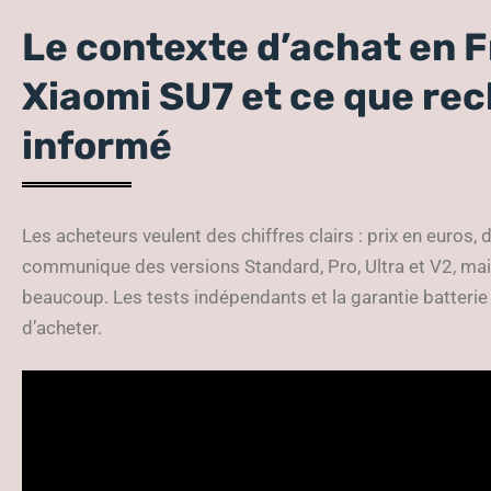
Le contexte d’achat en F
Xiaomi SU7 et ce que re
informé
Les acheteurs veulent des chiffres clairs : prix en euros, 
communique des versions Standard, Pro, Ultra et V2, m
beaucoup. Les tests indépendants et la garantie batteri
d’acheter.