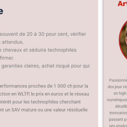
Ar
e
uvent de 20 à 30 pour cent, vérifier
s attendus.
lle chevaux et séduira technophiles
firmer.
garanties claires, achat risqué pour qui
Passionné 
erformances proches de 1 000 ch pour la
des jeux vi
duction en WLTP, le prix en euros et le réseau
en high
numériques.
intérêt pour les technophiles cherchant
détaill
t un SAV mature ou une valeur résiduelle
innovatio
passant p
ses analy