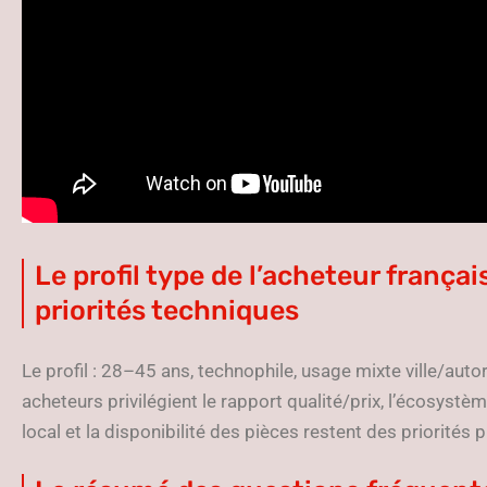
Le profil type de l’acheteur françai
priorités techniques
Le profil : 28–45 ans, technophile, usage mixte ville/aut
acheteurs privilégient le rapport qualité/prix, l’écosyst
local et la disponibilité des pièces restent des priorités 