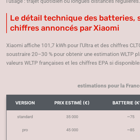
l’usage : trajet quotidien ou longues distances régulières.
Le détail technique des batteries,
chiffres annoncés par Xiaomi
Xiaomi affiche 101,7 kWh pour l’Ultra et des chiffres CLT
soustraire 20–30 % pour obtenir une estimation WLTP plau
valeurs WLTP françaises et les chiffres EPA si disponible
estimations pour la Franc
VERSION
PRIX ESTIMÉ (€)
BATTERIE (
standard
35 000
~75
pro
45 000
~85