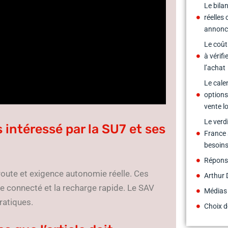
Le bila
réelles
annonc
Le coût 
à vérifi
l’achat
Le cale
options
vente l
Le verdi
s intéressé par la SU7 et ses
France 
besoins
Réponse
oroute et exigence autonomie réelle. Ces
Arthur 
ème connecté et la recharge rapide. Le SAV
Médias
pratiques.
Choix d