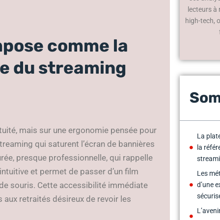
lecteurs à
high-tech, 
impose comme la
e du streaming
Som
tuité, mais sur une ergonomie pensée pour
La pla
streaming qui saturent l’écran de bannières
la réfé
rée, presque professionnelle, qui rappelle
streami
 intuitive et permet de passer d’un film
Les mét
e souris. Cette accessibilité immédiate
d’une e
sécurisé
s aux retraités désireux de revoir les
L’aveni