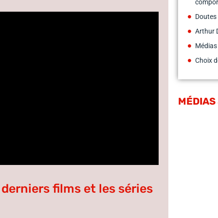
compor
Doutes 
Arthur 
Médias
Choix d
MÉDIAS
derniers films et les séries