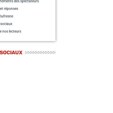
tements des spectateurs
et réponses
Dufresne
 sociaux
e nos lecteurs
 SOCIAUX