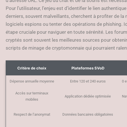
d’adresse URL. Ce jeu du chat et de la souris est nécessai
Pour l’utilisateur, l’enjeu est d’identifier le lien authentiq
derniers, souvent malveillants, cherchent à profiter de la
logiciels espions ou tenter des opérations de phishing. Ide
étape cruciale pour naviguer en toute sérénité. Les forum
cryptés sont souvent les meilleures sources pour obtenir le
scripts de minage de cryptomonnaie qui pourraient ralenti
Critère de choix
Plateformes SVoD
Dépense annuelle moyenne
Entre 120 et 240 euros
0 e
Accès sur terminaux
Application dédiée optimisée
Na
mobiles
Respect de l’anonymat
Données bancaires obligatoires