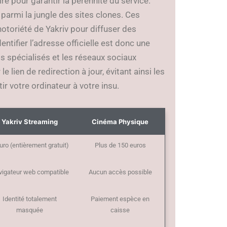
re pour garantir la pérennité du service.
ue parmi la jungle des sites clones. Ces
 notoriété de Yakriv pour diffuser des
ntifier l’adresse officielle est donc une
s spécialisés et les réseaux sociaux
 lien de redirection à jour, évitant ainsi les
r votre ordinateur à votre insu.
Yakriv Streaming
Cinéma Physique
uro (entièrement gratuit)
Plus de 150 euros
vigateur web compatible
Aucun accès possible
Identité totalement
Paiement espèce en
masquée
caisse