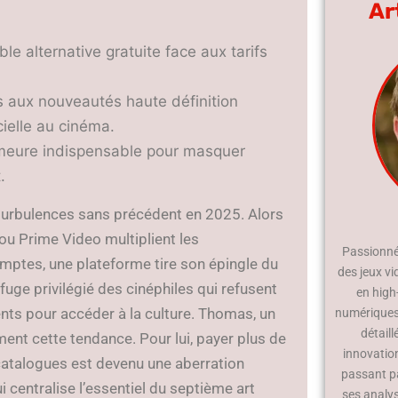
Ar
ble alternative gratuite face aux tarifs
s aux nouveautés haute définition
cielle au cinéma.
emeure indispensable pour masquer
.
turbulences sans précédent en 2025. Alors
ou Prime Video multiplient les
Passionné 
omptes, une plateforme tire son épingle du
des jeux vi
fuge privilégié des cinéphiles qui refusent
en high
nts pour accéder à la culture. Thomas, un
numériques.
détaill
ement cette tendance. Pour lui, payer plus de
innovatio
catalogues est devenu une aberration
passant p
i centralise l’essentiel du septième art
ses analy