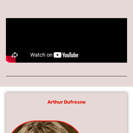
Arthur Dufresne