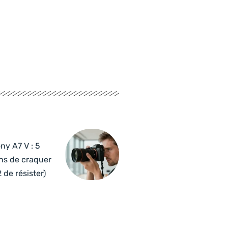
ny A7 V : 5
ns de craquer
2 de résister)