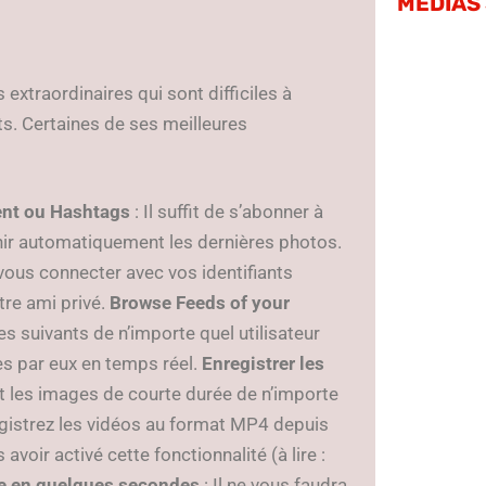
MÉDIAS
xtraordinaires qui sont difficiles à
s. Certaines de ses meilleures
ent ou Hashtags
: Il suffit de s’abonner à
nir automatiquement les dernières photos.
e vous connecter avec vos identifiants
re ami privé.
Browse Feeds of your
s suivants de n’importe quel utilisateur
es par eux en temps réel.
Enregistrer les
t les images de courte durée de n’importe
egistrez les vidéos au format MP4 depuis
voir activé cette fonctionnalité (à lire :
e en quelques secondes
: Il ne vous faudra