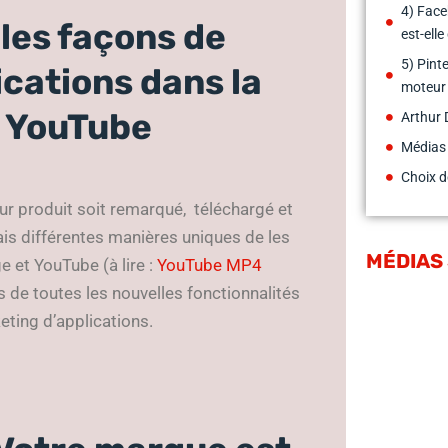
4) Face
lles façons de
est-ell
5) Pint
cations dans la
moteur 
t YouTube
Arthur 
Médias
Choix d
ur produit soit remarqué, téléchargé et
s différentes manières uniques de les
MÉDIAS
 et YouTube (à lire :
YouTube MP4
ls de toutes les nouvelles fonctionnalités
eting d’applications.