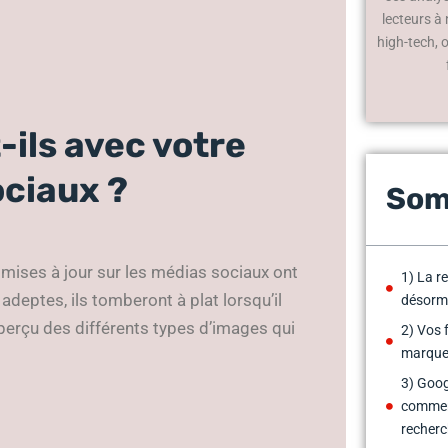
lecteurs à
high-tech, 
-ils avec votre
ociaux ?
Som
mises à jour sur les médias sociaux ont
1) La re
adeptes, ils tomberont à plat lorsqu’il
désorma
perçu des différents types d’images qui
2) Vos 
marque 
3) Goog
commerc
recherc