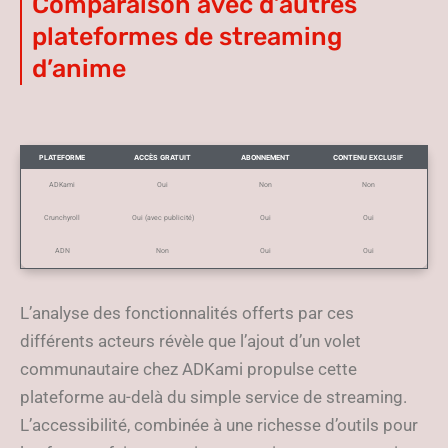
Comparaison avec d’autres
plateformes de streaming
d’anime
PLATEFORME
ACCÈS GRATUIT
ABONNEMENT
CONTENU EXCLUSIF
ADKami
Oui
Non
Non
Crunchyroll
Oui (avec publicité)
Oui
Oui
ADN
Non
Oui
Oui
L’analyse des fonctionnalités offerts par ces
différents acteurs révèle que l’ajout d’un volet
communautaire chez ADKami propulse cette
plateforme au-delà du simple service de streaming.
L’accessibilité, combinée à une richesse d’outils pour