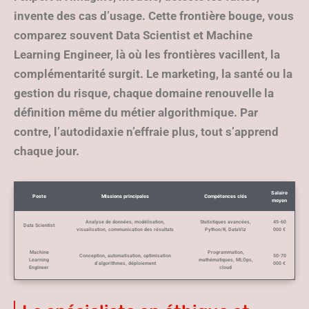
invente des cas d’usage. Cette frontière bouge, vous
comparez souvent Data Scientist et Machine
Learning Engineer, là où les frontières vacillent, la
complémentarité surgit. Le marketing, la santé ou la
gestion du risque, chaque domaine renouvelle la
définition même du métier algorithmique. Par
contre, l’autodidaxie n’effraie plus, tout s’apprend
chaque jour.
Salaire
Poste
Missions principales
Compétences clés
moyen
Analyse de données, modélisation,
Statistiques avancées,
45-60
Data Scientist
visualisation, communication des résultats
Python/R, DataViz
000 €
Machine
Programmation,
Conception, automatisation, optimisation
50-70
Learning
mathématiques, MLOps,
d’algorithmes, déploiement
000 €
Engineer
cloud