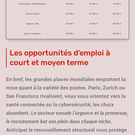
Développeur Algorithmique
38 000 €
55 000 €
70 000 €
Data Scientist
45 000 €
60 000 €
80 000 €
Ingénieur ML
50 000 €
70 000 €
90 000 €
Expert Validation
42 000 €
65 000 €
85 000 €
Les opportunités d’emploi à
court et moyen terme
En bref, les grandes places mondiales emportent la
mise quant à la variété des postes. Paris, Zurich ou
San Francisco rivalisent, vous vous orientez vers la
santé connectée ou la cybersécurité, les choix
abondent.
Le secteur exsude l’urgence et la promesse,
le recrutement bat son plein dans chaque niche
.
Anticiper le renouvellement structurel vous protège