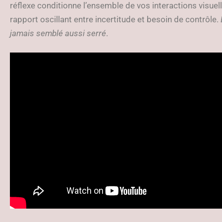
réflexe conditionne l’ensemble de vos interactions visuel
rapport oscillant entre incertitude et besoin de contrôle.
jamais semblé aussi serré
.