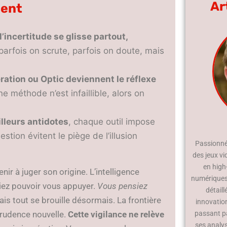
Ar
ment
l’incertitude se glisse partout,
 parfois on scrute, parfois on doute, mais
ation ou Optic deviennent le réflexe
ne méthode n’est infaillible, alors on
illeurs antidotes
, chaque outil impose
estion évitent le piège de l’illusion
Passionné 
des jeux vi
en high
r à juger son origine. L’intelligence
numériques.
yiez pouvoir vous appuyer.
Vous pensiez
détaill
is tout se brouille désormais. La frontière
innovatio
prudence nouvelle.
Cette vigilance ne relève
passant p
ses analy