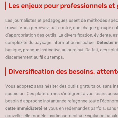
Les enjeux pour professionnels et 
Les journalistes et pédagogues usent de méthodes spécifi
travail. Vous percevez, par contre, que chaque groupe cu
d’appropriation des outils. La diversification, évidente, e
complexité du paysage informationnel actuel.
Détecter n
basique, presque instinctive aujourd’hui. De fait, ces sol
discernement au fil du temps.
Diversification des besoins, attent
Vous adoptez sans hésiter des outils gratuits ou sans in
suspicion. Ces plateformes s’intègrent à vos loisirs aussi 
besoin d’approche instantanée refaçonne toute l’économi
cette immédiateté
et vous en redemandez parfois, sans vou
nouvelle, elle modèle insidieusement une vigilance banale