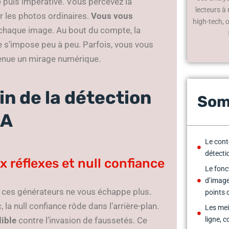
e puis impérative. Vous percevez la
lecteurs à
 les photos ordinaires.
Vous vous
high-tech, 
 chaque image. Au bout du compte, la
e s’impose peu à peu. Parfois, vous vous
venue un mirage numérique.
n de la détection
Som
IA
Le cont
détecti
 réflexes et null confiance
Le fonc
d’image
r ces générateurs ne vous échappe plus.
points 
, la null confiance rôde dans l’arrière-plan.
Les mei
dible
contre l’invasion de faussetés. Ce
ligne, 