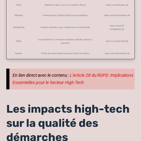
Paris
Retrait le matin, suivi via le portail officiel
www.consulat-paris.dz
Nanterre
Créneaux fixes l’après-midi pour récupération
www.consulat-nanterre.dz
www.consulat-
Montpellier
Horaires étendus avec rendez-vous sur demande
montpellier.dz
Disponibilité sur créneaux multiples répartis durant la
Metz
www.consulat-metz.dz
semaine
Nantes
Points de retrait optimisés pour éviter les foules
www.consulat-nantes.dz
En lien direct avec le contenu :
L’Article 28 du RGPD: Implications
Essentielles pour le Secteur High-Tech
Les impacts high-tech
sur la qualité des
démarches