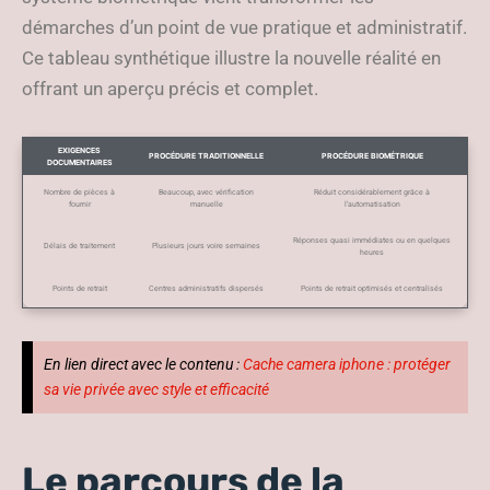
démarches d’un point de vue pratique et administratif.
Ce tableau synthétique illustre la nouvelle réalité en
offrant un aperçu précis et complet.
EXIGENCES
PROCÉDURE TRADITIONNELLE
PROCÉDURE BIOMÉTRIQUE
DOCUMENTAIRES
Nombre de pièces à
Beaucoup, avec vérification
Réduit considérablement grâce à
fournir
manuelle
l’automatisation
Réponses quasi immédiates ou en quelques
Délais de traitement
Plusieurs jours voire semaines
heures
Points de retrait
Centres administratifs dispersés
Points de retrait optimisés et centralisés
En lien direct avec le contenu :
Cache camera iphone : protéger
sa vie privée avec style et efficacité
Le parcours de la