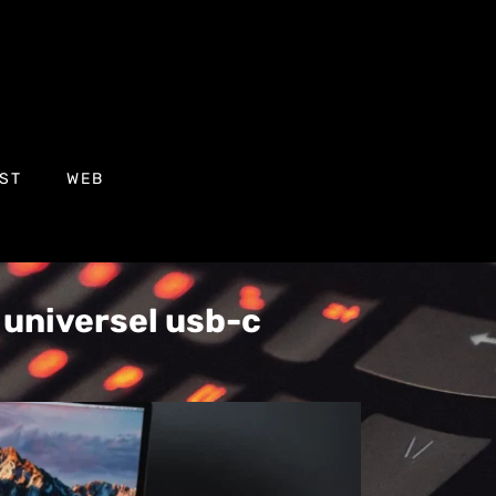
ST
WEB
 universel usb-c