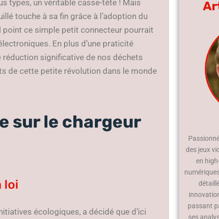
s types, un véritable casse-tête ! Mais
Ar
illé touche à sa fin grâce à l’adoption du
l point ce simple petit connecteur pourrait
électroniques. En plus d’une praticité
réduction significative de nos déchets
ts de cette petite révolution dans le monde
e sur le chargeur
Passionné 
des jeux vi
en high
numériques.
 loi
détaill
innovatio
passant p
itiatives écologiques, a décidé que d’ici
ses analy