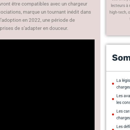
evront être compatibles avec un chargeur
lecteurs à
gociations, marque un tournant inédit dans
high-tech, 
l’adoption en 2022, une période de
eprises de s’adapter en douceur.
Som
La légi
chargeu
Les av
les co
Les car
charge
Les défi