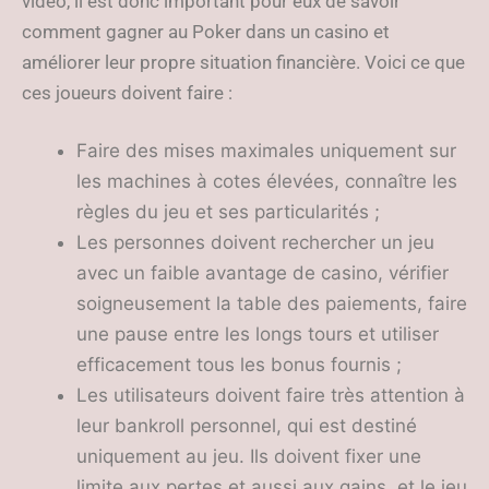
vidéo, il est donc important pour eux de savoir
comment gagner au Poker dans un casino et
améliorer leur propre situation financière. Voici ce que
ces joueurs doivent faire :
Faire des mises maximales uniquement sur
les machines à cotes élevées, connaître les
règles du jeu et ses particularités ;
Les personnes doivent rechercher un jeu
avec un faible avantage de casino, vérifier
soigneusement la table des paiements, faire
une pause entre les longs tours et utiliser
efficacement tous les bonus fournis ;
Les utilisateurs doivent faire très attention à
leur bankroll personnel, qui est destiné
uniquement au jeu. Ils doivent fixer une
limite aux pertes et aussi aux gains, et le jeu