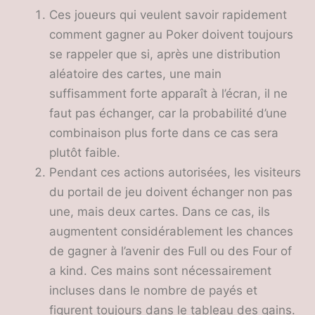
Ces joueurs qui veulent savoir rapidement
comment gagner au Poker doivent toujours
se rappeler que si, après une distribution
aléatoire des cartes, une main
suffisamment forte apparaît à l’écran, il ne
faut pas échanger, car la probabilité d’une
combinaison plus forte dans ce cas sera
plutôt faible.
Pendant ces actions autorisées, les visiteurs
du portail de jeu doivent échanger non pas
une, mais deux cartes. Dans ce cas, ils
augmentent considérablement les chances
de gagner à l’avenir des Full ou des Four of
a kind. Ces mains sont nécessairement
incluses dans le nombre de payés et
figurent toujours dans le tableau des gains.