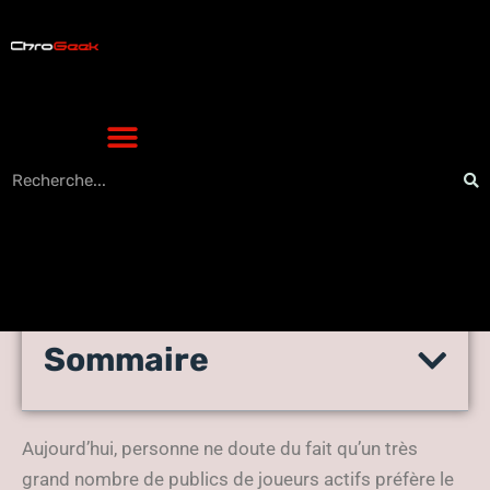
Sommaire
Comment gagner au poker
pour les joueurs actifs
Aujourd’hui, personne ne doute du fait qu’un très
grand nombre de publics de joueurs actifs préfère le