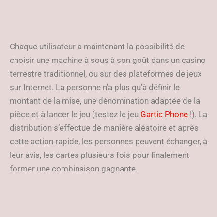
Chaque utilisateur a maintenant la possibilité de
choisir une machine à sous à son goût dans un casino
terrestre traditionnel, ou sur des plateformes de jeux
sur Internet. La personne n’a plus qu’à définir le
montant de la mise, une dénomination adaptée de la
pièce et à lancer le jeu (testez le jeu
Gartic Phone
!). La
distribution s’effectue de manière aléatoire et après
cette action rapide, les personnes peuvent échanger, à
leur avis, les cartes plusieurs fois pour finalement
former une combinaison gagnante.