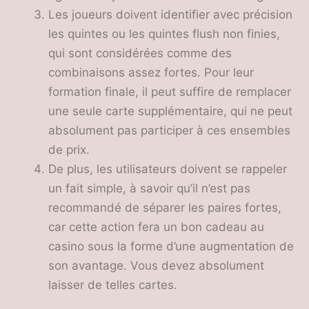
Les joueurs doivent identifier avec précision
les quintes ou les quintes flush non finies,
qui sont considérées comme des
combinaisons assez fortes. Pour leur
formation finale, il peut suffire de remplacer
une seule carte supplémentaire, qui ne peut
absolument pas participer à ces ensembles
de prix.
De plus, les utilisateurs doivent se rappeler
un fait simple, à savoir qu’il n’est pas
recommandé de séparer les paires fortes,
car cette action fera un bon cadeau au
casino sous la forme d’une augmentation de
son avantage. Vous devez absolument
laisser de telles cartes.