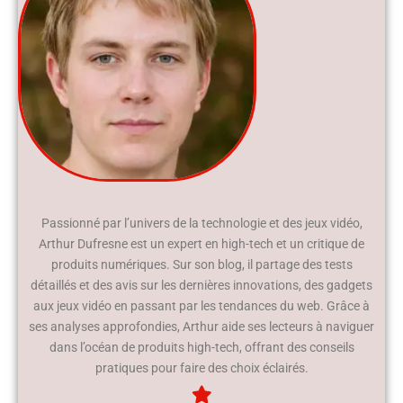
Passionné par l’univers de la technologie et des jeux vidéo,
Arthur Dufresne est un expert en high-tech et un critique de
produits numériques. Sur son blog, il partage des tests
détaillés et des avis sur les dernières innovations, des gadgets
aux jeux vidéo en passant par les tendances du web. Grâce à
ses analyses approfondies, Arthur aide ses lecteurs à naviguer
dans l’océan de produits high-tech, offrant des conseils
pratiques pour faire des choix éclairés.