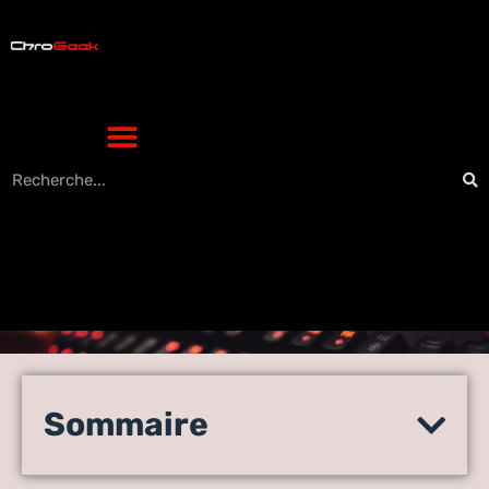
Comment le SEO redéfinit
l’avenir de la pâtisserie
Sommaire
artisanale régionale en