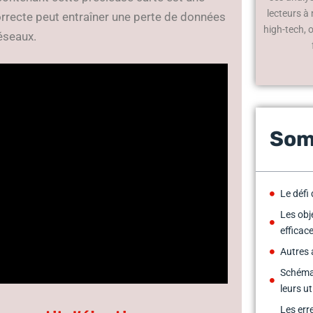
lecteurs à
orrecte peut entraîner une perte de données
high-tech, 
éseaux.
Som
Le défi 
Les obj
efficac
Autres 
Schéma
leurs ut
Les erre