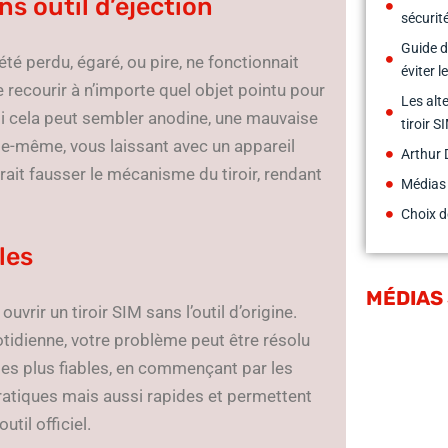
s outil d’éjection
sécurit
Guide d
été perdu, égaré, ou pire, ne fonctionnait
éviter 
e recourir à n’importe quel objet pointu pour
Les alt
si cela peut sembler anodine, une mauvaise
tiroir S
lle-même, vous laissant avec un appareil
Arthur 
urrait fausser le mécanisme du tiroir, rendant
Médias
Choix d
les
MÉDIAS
vrir un tiroir SIM sans l’outil d’origine.
otidienne, votre problème peut être résolu
 les plus fiables, en commençant par les
ratiques mais aussi rapides et permettent
til officiel.