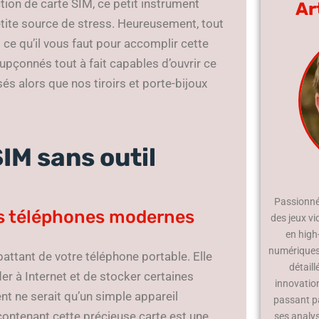
ion de carte SIM, ce petit instrument
Ar
etite source de stress. Heureusement, tout
ce qu’il vous faut pour accomplir cette
upçonnés tout à fait capables d’ouvrir ce
sés alors que nos tiroirs et porte-bijoux
SIM sans outil
Passionné 
es téléphones modernes
des jeux vi
en high
numériques.
battant de votre téléphone portable. Elle
détaill
r à Internet et de stocker certaines
innovatio
ent ne serait qu’un simple appareil
passant p
r contenant cette précieuse carte est une
ses analy