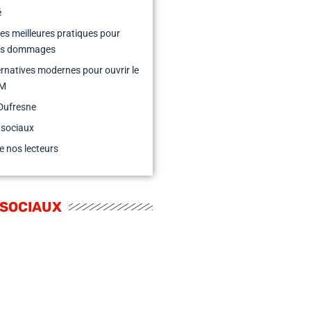
é
es meilleures pratiques pour
les dommages
ernatives modernes pour ouvrir le
IM
Dufresne
 sociaux
e nos lecteurs
 SOCIAUX