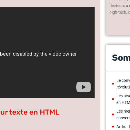
lecteurs à
high-tech, 
Som
Le conv
révolut
Les ava
en HTM
ur texte en HTML
Les mei
convert
Arthur 