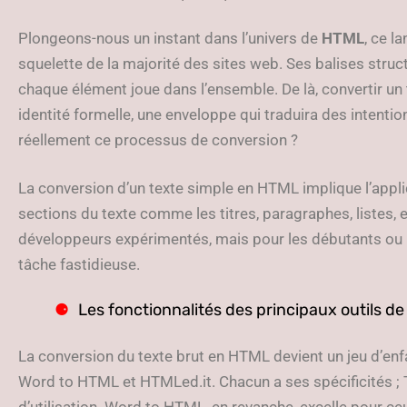
Plongeons-nous un instant dans l’univers de
HTML
, ce l
squelette de la majorité des sites web. Ses balises struct
chaque élément joue dans l’ensemble. De là, convertir un t
identité formelle, une enveloppe qui traduira des inten
réellement ce processus de conversion ?
La conversion d’un texte simple en HTML implique l’applic
sections du texte comme les titres, paragraphes, listes, 
développeurs expérimentés, mais pour les débutants ou 
tâche fastidieuse.
Les fonctionnalités des principaux outils d
La conversion du texte brut en HTML devient un jeu d’e
Word to HTML et HTMLed.it. Chacun a ses spécificités ; Te
d’utilisation. Word to HTML, en revanche, excelle pour ce