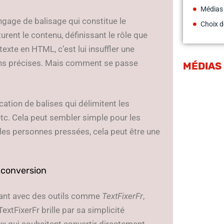
Médias
angage de balisage qui constitue le
Choix d
urent le contenu, définissant le rôle que
exte en HTML, c’est lui insuffler une
tions précises. Mais comment se passe
MÉDIAS
ation de balises qui délimitent les
etc. Cela peut sembler simple pour les
les personnes pressées, cela peut être une
e conversion
nfant avec des outils comme
TextFixerFr
,
xtFixerFr brille par sa simplicité
ux qui souhaitent convertir directement