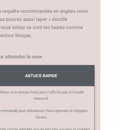
a requête recommandée en anglais reste
ous pouvez aussi taper « doodle
e vous évitez ce sont les fautes comme
recteur bloque.
r atteindre la roue
ASTUCE RAPIDE
tiliser si la version française n’affiche pas le Doodle
interactif
ommandé pour utilisateurs francophones et snippets
locaux
ante simple adaptée aux recherches vocales et mobiles