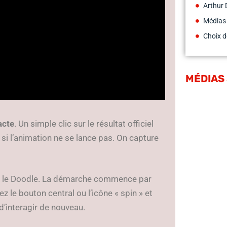
Arthur 
Médias
Choix d
MÉDIAS
acte
. Un simple clic sur le résultat officiel
 si l’animation ne se lance pas. On capture
er le Doodle. La démarche commence par
 le bouton central ou l’icône « spin » et
d’interagir de nouveau.