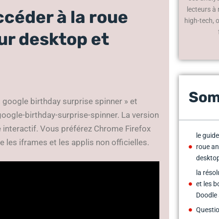
lecteurs à
ccéder à la roue
high-tech, 
ur desktop et
Som
google birthday surprise spinner » et
oogle-birthday-surprise-spinner. La version
e interactif. Vous préférez Chrome Firefox
le guid
 les iframes et les applis non officielles.
roue an
desktop
la réso
et les 
Doodle 
Questio