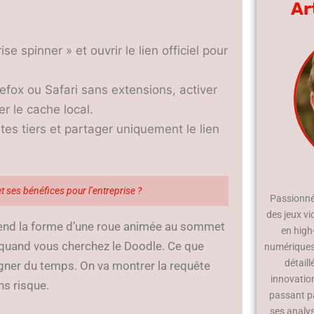
Ar
se spinner » et ouvrir le lien officiel pour
refox ou Safari sans extensions, activer
r le cache local.
 sites tiers et partager uniquement le lien
 ses bénéfices pour l’entreprise ?
Passionné 
des jeux vi
prend la forme d’une roue animée au sommet
en high
s quand vous cherchez le Doodle. Ce que
numériques.
détaill
agner du temps. On va montrer la requête
innovatio
ns risque.
passant p
ses analy