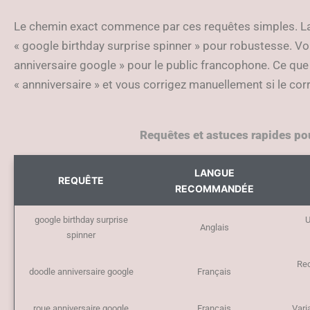
Le chemin exact commence par ces requêtes simples. L
« google birthday surprise spinner » pour robustesse. V
anniversaire google » pour le public francophone. Ce qu
« annniversaire » et vous corrigez manuellement si le cor
Requêtes et astuces rapides pou
LANGUE
REQUÊTE
RECOMMANDÉE
google birthday surprise
U
Anglais
spinner
Rec
doodle anniversaire google
Français
roue anniversaire google
Français
Vari