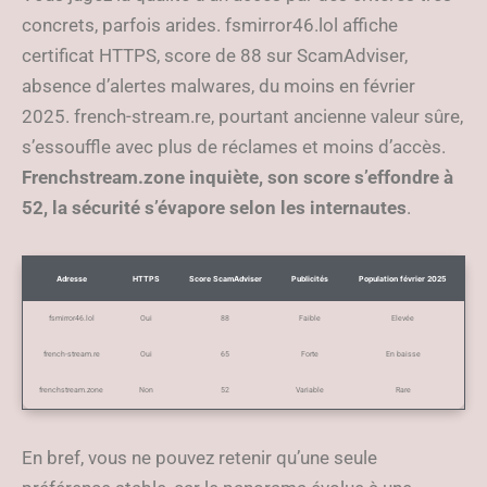
concrets, parfois arides. fsmirror46.lol affiche
certificat HTTPS, score de 88 sur ScamAdviser,
absence d’alertes malwares, du moins en février
2025. french-stream.re, pourtant ancienne valeur sûre,
s’essouffle avec plus de réclames et moins d’accès.
Frenchstream.zone inquiète, son score s’effondre à
52, la sécurité s’évapore selon les internautes
.
Adresse
HTTPS
Score ScamAdviser
Publicités
Population février 2025
fsmirror46.lol
Oui
88
Faible
Elevée
french-stream.re
Oui
65
Forte
En baisse
frenchstream.zone
Non
52
Variable
Rare
En bref, vous ne pouvez retenir qu’une seule