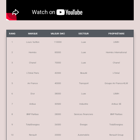
RANG
MARQUE
VALEUR (M€)
SECTEUR
PROPRIÉTAIRE
1
Louis Vuitton
110000
Luxe
LVMH
2
Hermès
85000
Luxe
Hermès International
3
Chanel
70000
Luxe
Chanel
4
L’Oréal Paris
42000
Beauté
L’Oréal
5
Air France
40000
Transport
Groupe Air France-KLM
6
Dior
38000
Luxe
LVMH
7
Airbus
30500
Industrie
Airbus SE
8
BNP Paribas
28000
Services financiers
BNP Paribas
9
TotalEnergies
26500
Énergie
TotalEnergies
10
Renault
20000
Automobile
Renault Group