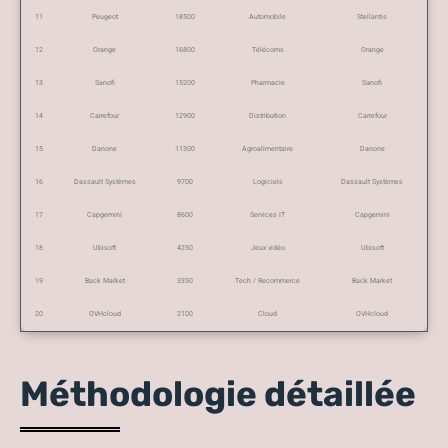
11
Peugeot
18500
Automobile
Stellantis
12
Orange
16800
Télécoms
Orange
13
Sanofi
15200
Pharmacie
Sanofi
14
Carrefour
12900
Distribution
Carrefour
15
Danone
11300
Agroalimentaire
Danone
16
Dassault Systèmes
9700
Logiciels
Dassault Systèmes
17
Capgemini
8600
Services IT
Capgemini
18
Ubisoft
4250
Jeux vidéo
Ubisoft
19
Back Market
3350
Tech / Recommerce
Back Market
20
OVHcloud
2100
Cloud
OVHcloud
Méthodologie détaillée