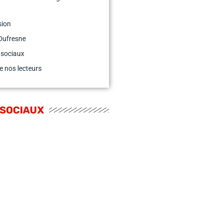
sion
Dufresne
 sociaux
e nos lecteurs
 SOCIAUX