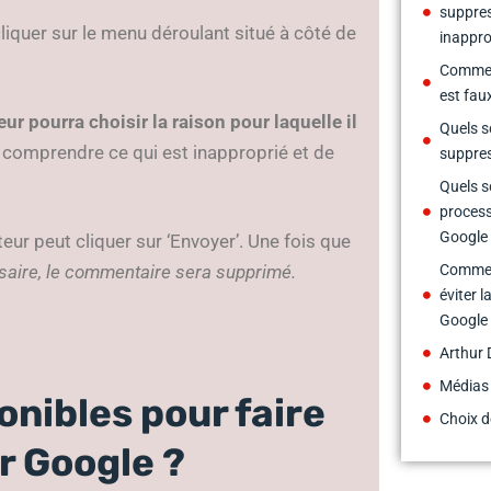
suppres
 cliquer sur le menu déroulant situé à côté de
inappro
Comment
est fau
teur pourra choisir la raison pour laquelle il
Quels so
 comprendre ce qui est inapproprié et de
suppres
Quels s
process
Google
teur peut cliquer sur ‘Envoyer’. Une fois que
Comment
ssaire, le commentaire sera supprimé.
éviter l
Google
Arthur 
Médias
ponibles pour faire
Choix d
r Google ?