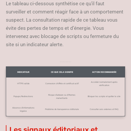
Le tableau ci-dessous synthétise ce qu’il faut
surveiller et comment réagir face à un comportement
suspect. La consultation rapide de ce tableau vous
évite des pertes de temps et d’énergie. Vous
intervenez avec blocage de scripts ou fermeture du
site si un indicateur alerte.
Tableau des indicateurs de sécurité et actions recommandées
INDICATEUR
CE QUE CELA SIGNIFIE
ACTION RECOMMANDÉE
Accéder normalement après
HTTPS valide
Connexion chiffrée et certificat actif
vérification
Risque d’adware ou d’iframes
Popups/Redirections
Bloquer les scripts et quitter le site
malveillants
Absence d’informations
Problème de transparence éditoriale
Consulter avis externes et FAQ
légales
Les signaux éditoriaux et