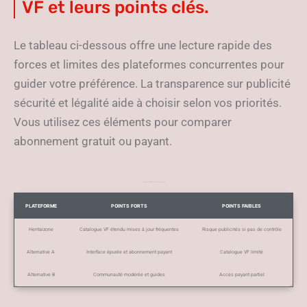
VF et leurs points clés.
Le tableau ci-dessous offre une lecture rapide des
forces et limites des plateformes concurrentes pour
guider votre préférence. La transparence sur publicité
sécurité et légalité aide à choisir selon vos priorités.
Vous utilisez ces éléments pour comparer
abonnement gratuit ou payant.
Tableau comparatif des alternatives pour lecture en VF
PLATEFORME
POINTS FORTS
POINTS FAIBLES
Hentaizone
Catalogue VF étendu mises à jour fréquentes
Risque publicités si pas de contrôle
Alternative A
Interface épurée et abonnement payant
Catalogue VF limité
Alternative B
Communauté modérée et guides
Accès payant partiel