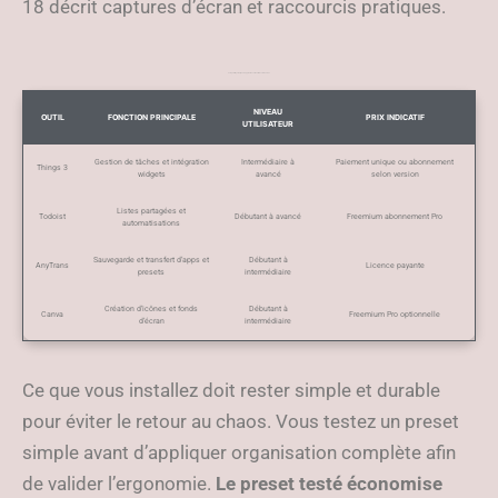
18 décrit captures d’écran et raccourcis pratiques.
Comparatif synthétique d’applications et d’outils recommandés
NIVEAU
OUTIL
FONCTION PRINCIPALE
PRIX INDICATIF
UTILISATEUR
Gestion de tâches et intégration
Intermédiaire à
Paiement unique ou abonnement
Things 3
widgets
avancé
selon version
Listes partagées et
Todoist
Débutant à avancé
Freemium abonnement Pro
automatisations
Sauvegarde et transfert d’apps et
Débutant à
AnyTrans
Licence payante
presets
intermédiaire
Création d’icônes et fonds
Débutant à
Canva
Freemium Pro optionnelle
d’écran
intermédiaire
Ce que vous installez doit rester simple et durable
pour éviter le retour au chaos. Vous testez un preset
simple avant d’appliquer organisation complète afin
de valider l’ergonomie.
Le preset testé économise