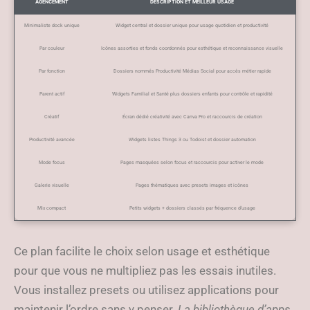
AGENCEMENT
DESCRIPTION ET MEILLEUR USAGE
Minimaliste dock unique
Widget central et dossier unique pour usage quotidien et productivité
Par couleur
Icônes assorties et fonds coordonnés pour esthétique et reconnaissance visuelle
Par fonction
Dossiers nommés Productivité Médias Social pour accès métier rapide
Parent actif
Widgets Familial et Santé plus dossiers enfants pour contrôle et rapidité
Créatif
Écran dédié créativité avec Canva Pro et raccourcis de création
Productivité avancée
Widgets listes Things 3 ou Todoist et dossier automation
Mode focus
Pages masquées selon focus et raccourcis pour activer le mode
Galerie visuelle
Pages thématiques avec presets images et icônes
Mix compact
Petits widgets + dossiers classés par fréquence d’usage
Ce plan facilite le choix selon usage et esthétique
pour que vous ne multipliez pas les essais inutiles.
Vous installez presets ou utilisez applications pour
maintenir l’ordre sans y penser.
La bibliothèque d’apps