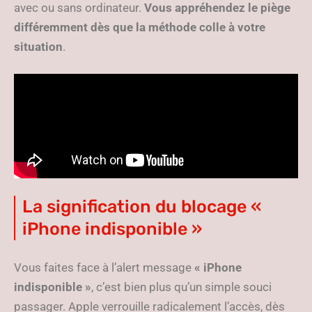
avec ou sans ordinateur.
Vous appréhendez le piège
différemment dès que la méthode colle à votre
situation
.
La signification du blocage «
iPhone indisponible »
Vous faites face à l’alert message
« iPhone
indisponible »
, c’est bien plus qu’un simple souci
passager. Apple verrouille radicalement l’accès, dès