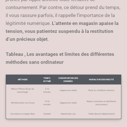
contournement
. Par contre, ce détour prend du temps,
il vous rassure parfois, il rappelle l’importance de la
légitimité numérique.
L’attente en magasin apaise la
tension, vous patientez suspendu à la restitution
d’un précieux objet
.
Tableau , Les avantages et limites des différentes
méthodes sans ordinateur
TEMPS
CONSERVATION DES
MÉTHODE
NIVEAU D’ACCESSIBILITÉ
ESTIMÉ
DONNÉES
Effacer l’iPhone (Écran de
5-10
Suppression totale
Élevé (si conditions réunies)
verrouillage)
minutes
10-20
Moyen (connexion et identifiants
Réinitialisation via iCloud
Suppression totale
minutes
nécessaires)
Assistance en Apple Store
Variable
Dépend des cas
Faible (besoin déplacement)