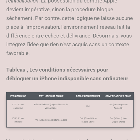
réinitialisation
. La possession du compte Apple
devient impérative, sinon la procédure bloque
sèchement. Par contre, cette logique ne laisse aucune
place à l’improvisation, l’environnement réseau fait la
différence entre échec et délivrance. Désormais, vous
intégrez l’idée que rien n’est acquis sans un contexte
favorable.
Tableau , Les conditions nécessaires pour
débloquer un iPhone indisponible sans ordinateur
VERSION D’IOS
MÉTHODE DISPONIBLE
CONNEXION INTERNET
COMPTE APPLE REQUIS
iOS 15.2 ou
Effacer l’iPhone (Depuis l’écran de
Oui (mot de passe
Oui
supérieur
verrouillage)
Apple ID)
iOS 15.1 ou
Oui (iCloud), Non
Oui (iCloud), Non
Via iCloud ou assistance Apple
inférieur
(Apple Store)
(Apple Store)