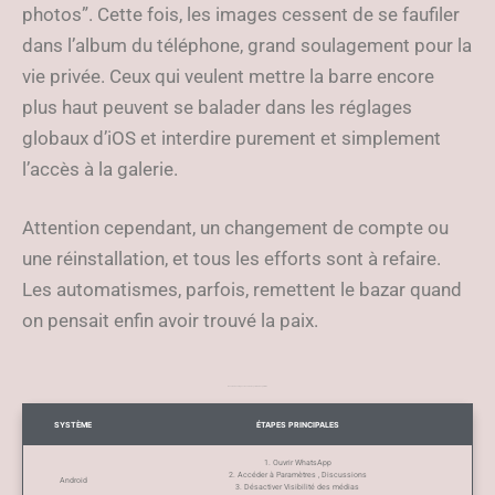
photos”. Cette fois, les images cessent de se faufiler
dans l’album du téléphone, grand soulagement pour la
vie privée. Ceux qui veulent mettre la barre encore
plus haut peuvent se balader dans les réglages
globaux d’iOS et interdire purement et simplement
l’accès à la galerie.
Attention cependant, un changement de compte ou
une réinstallation, et tous les efforts sont à refaire.
Les automatismes, parfois, remettent le bazar quand
on pensait enfin avoir trouvé la paix.
Résumé des étapes clés selon le système d’exploitation
SYSTÈME
ÉTAPES PRINCIPALES
1. Ouvrir WhatsApp
2. Accéder à Paramètres , Discussions
Android
3. Désactiver Visibilité des médias