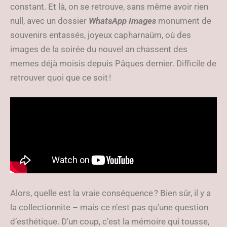
constant. Et là, on se retrouve, sans même avoir rien
null, avec un dossier
WhatsApp Images
monument de
souvenirs entassés, joyeux capharnaüm, où des
images de la soirée du nouvel an chassent des
memes déjà moisis depuis Pâques dernier. Difficile de
retrouver quoi que ce soit !
Alors, quelle est la vraie conséquence ? Bien sûr, il y a
la collectionnite – mais ce n’est pas qu’une question
d’esthétique. D’un coup, c’est la mémoire qui tousse,