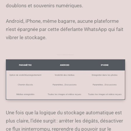
doublons et souvenirs numériques.
Android, iPhone, même bagarre, aucune plateforme
n’est épargnée par cette déferlante WhatsApp qui fait
vibrer le stockage.
Comparaison des options d’enregistrement des médias sur WhatsApp pour Android et iPhone
PARAMÈTRE
ANDROID
IPHONE
Option de visibilité,enregistrement
Visibilité des médias
Enregistrer dans les photos
Chemin d’accès
Paramètres , Discussions
Paramètres , Discussions
Médias enregistrés
Toutes les images et vidéos reçues
Toutes les images et vidéos reçues
Une fois que la logique du stockage automatique est
plus claire, l’idée surgit : arrêter les dégâts, désactiver
ce flux ininterrompu, reprendre du pouvoir sur le