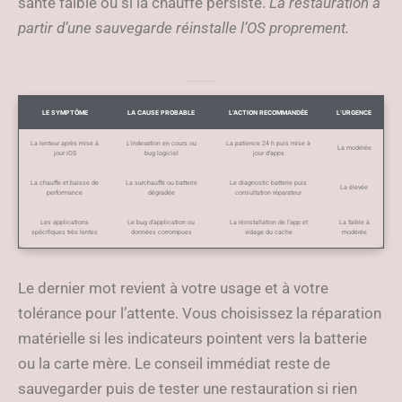
santé faible ou si la chauffe persiste.
La restauration à
partir d’une sauvegarde réinstalle l’OS proprement.
Symptômes, causes probables et action recommandée
LE SYMPTÔME
LA CAUSE PROBABLE
L’ACTION RECOMMANDÉE
L’URGENCE
La lenteur après mise à
L’indexation en cours ou
La patience 24 h puis mise à
La modérée
jour iOS
bug logiciel
jour d’apps
La chauffe et baisse de
La surchauffe ou batterie
Le diagnostic batterie puis
La élevée
performance
dégradée
consultation réparateur
Les applications
Le bug d’application ou
La réinstallation de l’app et
La faible à
spécifiques très lentes
données corrompues
vidage du cache
modérée
Le dernier mot revient à votre usage et à votre
tolérance pour l’attente. Vous choisissez la réparation
matérielle si les indicateurs pointent vers la batterie
ou la carte mère. Le conseil immédiat reste de
sauvegarder puis de tester une restauration si rien