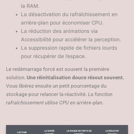
la RAM.
La désactivation du rafraîchissement en
arrière‑plan pour économiser CPU.
La réduction des animations via
Accessibilité pour accélérer la perception.
La suppression rapide de fichiers lourds
pour récupérer de l’espace.
Le redémarrage forcé est souvent la première
solution.
Une réinitialisation douce résout souvent.
Vous libérez ensuite un petit pourcentage du
stockage pour relancer la réactivité.
La fonction
rafraîchissement utilise CPU en arrière‑plan.
Actions rapides, durée et résultat attendu
LA DURÉE
LE RISQUE DE PERTE DE
LE RÉSULTAT
L’ACTION