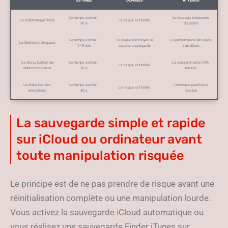
ESTIMÉE
DONNÉES
ATTENDU
Le temps estimé :
Le blocage temporaire
Le redémarrage forcé
Le risque est faible
30 s
disparaît
Le temps estimé :
Le risque est moyen si
La performance des apps
La libération d’espace
1–5 min
aucune sauvegarde
s’améliore
La désactivation du
Le temps estimé :
La consommation CPU
Le risque est faible
rafraîchissement
30 s
baisse
La réduction des
Le temps estimé :
L’interface paraît plus
Le risque est faible
animations
30 s
réactive
La sauvegarde simple et rapide
sur iCloud ou ordinateur avant
toute manipulation risquée
Le principe est de ne pas prendre de risque avant une
réinitialisation complète ou une manipulation lourde.
Vous activez la sauvegarde iCloud automatique ou
vous réalisez une sauvegarde Finder iTunes sur