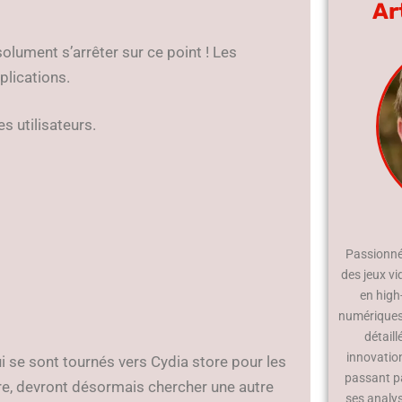
Ar
lument s’arrêter sur ce point ! Les
plications.
s utilisateurs.
Passionné 
des jeux vi
en high
numériques.
détaill
innovatio
ui se sont tournés vers Cydia store pour les
passant p
ore, devront désormais chercher une autre
ses analy