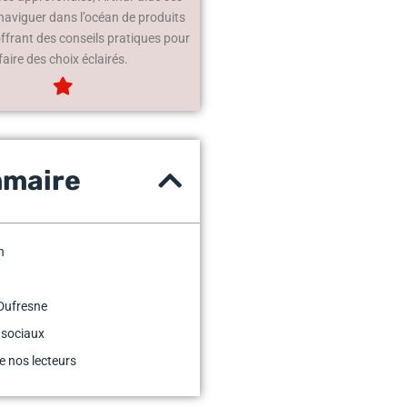
 naviguer dans l’océan de produits
offrant des conseils pratiques pour
faire des choix éclairés.
maire
n
Dufresne
 sociaux
e nos lecteurs