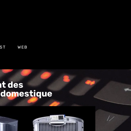
ST
WEB
nt des
e domestique