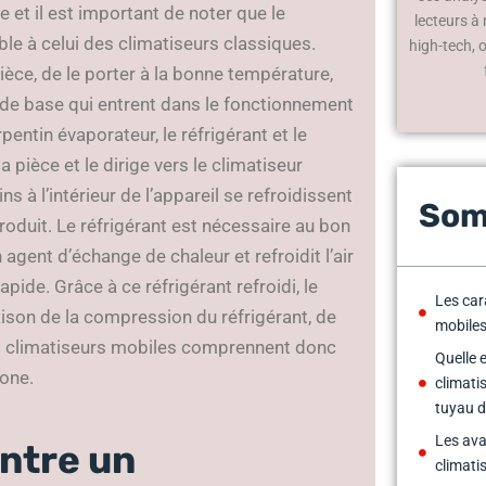
le et il est important de noter que le
lecteurs à
e à celui des climatiseurs classiques.
high-tech, 
pièce, de le porter à la bonne température,
 de base qui entrent dans le fonctionnement
pentin évaporateur, le réfrigérant et le
la pièce et le dirige vers le climatiseur
 à l’intérieur de l’appareil se refroidissent
Som
introduit. Le réfrigérant est nécessaire au bon
gent d’échange de chaleur et refroidit l’air
apide. Grâce à ce réfrigérant refroidi, le
Les car
aison de la compression du réfrigérant, de
mobile
Les climatiseurs mobiles comprennent donc
Quelle e
zone.
climati
tuyau d
Les ava
entre un
climati