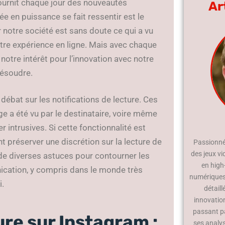
ournit chaque jour des nouveautés
Ar
e en puissance se fait ressentir est le
 notre société est sans doute ce qui a vu
otre expérience en ligne. Mais avec chaque
 notre intérêt pour l’innovation avec notre
résoudre.
débat sur les notifications de lecture. Ces
e a été vu par le destinataire, voire même
 intrusives. Si cette fonctionnalité est
nt préserver une discrétion sur la lecture de
Passionné 
des jeux vi
de diverses astuces pour contourner les
en high
nication, y compris dans le monde très
numériques.
i.
détaill
innovatio
passant p
ure sur Instagram :
ses analy