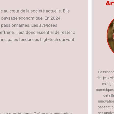
Ar
e au cœur de la société actuelle. Elle
le paysage économique. En 2024,
t passionnantes. Les
avancées
fréné, il est donc essentiel de rester à
rincipales tendances high-tech qui vont
Passionné 
des jeux vi
en high
numériques.
détaill
innovatio
passant p
ses analy
 vie quotidienne. Grâce aux avancées