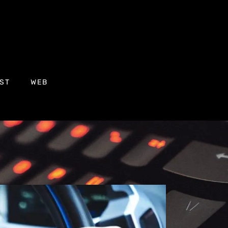
ST
WEB