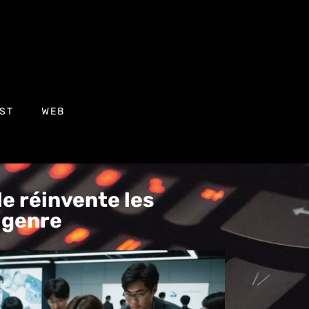
ST
WEB
le réinvente les
 genre