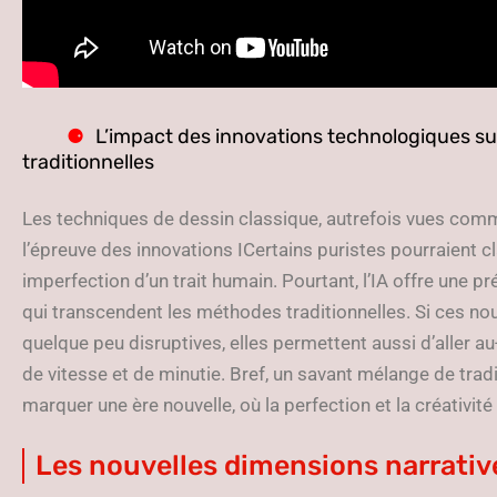
L’impact des innovations technologiques su
traditionnelles
Les techniques de dessin classique, autrefois vues com
l’épreuve des innovations ICertains puristes pourraient cl
imperfection d’un trait humain. Pourtant, l’IA offre une p
qui transcendent les méthodes traditionnelles. Si ces n
quelque peu disruptives, elles permettent aussi d’aller 
de vitesse et de minutie. Bref, un savant mélange de traditi
marquer une ère nouvelle, où la perfection et la créativi
Les nouvelles dimensions narrative