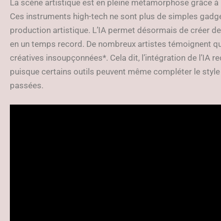
La scène artistique est en pleine métamorphose grâce à l’es
Ces instruments high-tech ne sont plus de simples gadge
production artistique. L’IA permet désormais de créer des
en un temps record. De nombreux artistes témoignent que
créatives insoupçonnées*. Cela dit, l’intégration de l’IA r
puisque certains outils peuvent même compléter le style 
passées.