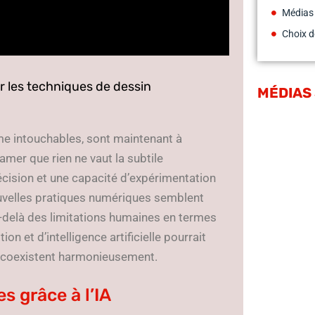
Médias
Choix d
r les techniques de dessin
MÉDIAS
me intouchables, sont maintenant à
amer que rien ne vaut la subtile
récision et une capacité d’expérimentation
ouvelles pratiques numériques semblent
au-delà des limitations humaines en termes
on et d’intelligence artificielle pourrait
té coexistent harmonieusement.
s grâce à l’IA