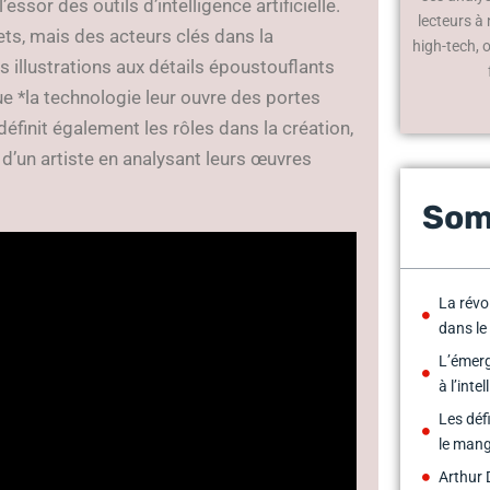
sor des outils d’intelligence artificielle.
lecteurs à
ts, mais des acteurs clés dans la
high-tech, 
 illustrations aux détails époustouflants
 *la technologie leur ouvre des portes
edéfinit également les rôles dans la création,
d’un artiste en analysant leurs œuvres
Som
La révol
dans l
L’émer
à l’intel
Les déf
le man
Arthur 