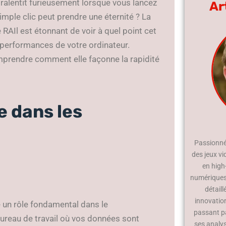
alentit furieusement lorsque vous lancez
Ar
imple clic peut prendre une éternité ? La
RAIl est étonnant de voir à quel point cet
 performances de votre ordinateur.
mprendre comment elle façonne la rapidité
e dans les
Passionné 
des jeux vi
en high
numériques.
détaill
innovatio
un rôle fondamental dans le
passant p
bureau de travail où vos données sont
ses analy