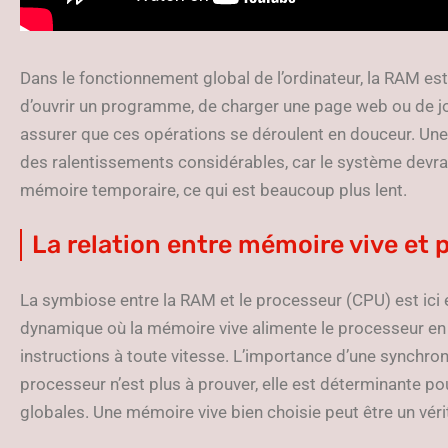
Dans le fonctionnement global de l’ordinateur, la RAM est 
d’ouvrir un programme, de charger une page web ou de jou
assurer que ces opérations se déroulent en douceur. Une
des ralentissements considérables, car le système devra
mémoire temporaire, ce qui est beaucoup plus lent.
La relation entre mémoire vive et 
La symbiose entre la RAM et le processeur (CPU) est ici e
dynamique où la mémoire vive alimente le processeur en
instructions à toute vitesse. L’importance d’une synchron
processeur n’est plus à prouver, elle est déterminante p
globales. Une mémoire vive bien choisie peut être un vér