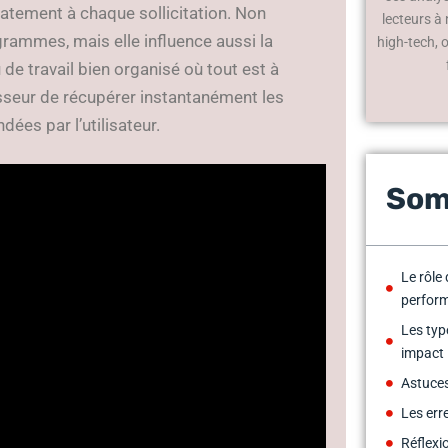
atement à chaque sollicitation. Non
lecteurs à
grammes, mais elle influence aussi la
high-tech, 
de travail bien organisé où tout est à
esseur de récupérer instantanément les
ées par l’utilisateur.
Som
Le rôle
perfor
Les typ
impact
Astuces
Les err
Réflexi