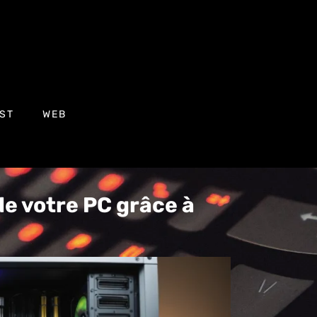
ST
WEB
e votre PC grâce à