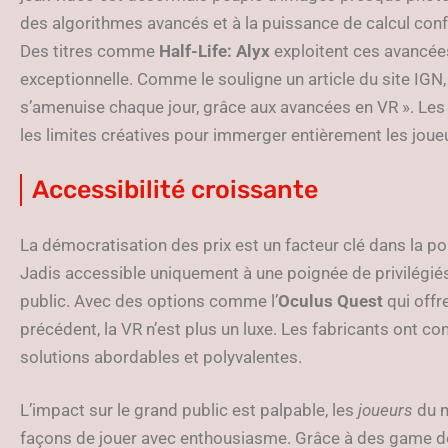
des algorithmes avancés et à la puissance de calcul conf
Des titres comme
Half-Life: Alyx
exploitent ces avancée
exceptionnelle. Comme le souligne un article du site IGN, « 
s’amenuise chaque jour, grâce aux avancées en VR ». L
les limites créatives pour immerger entièrement les jo
Accessibilité croissante
La démocratisation des prix est un facteur clé dans la po
Jadis accessible uniquement à une poignée de privilégiés
public. Avec des options comme l’
Oculus Quest
qui offr
précédent, la VR n’est plus un luxe. Les fabricants ont c
solutions abordables et polyvalentes.
L’impact sur le grand public est palpable, les
joueurs
du m
façons de jouer avec enthousiasme. Grâce à des game d