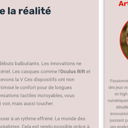
Ar
 la réalité
ébuts balbutiants. Les innovations ne
tériel. Les casques comme l’
Oculus Rift
et
evons la V Ces dispositifs ont non
Passionné 
ptimisé le confort pour de longues
des jeux vi
en high
ensations tactiles incroyables, vous
numériques.
oir, mais aussi toucher.
détaill
innovatio
sser à un rythme effréné. Le monde des
passant p
éalistes. Cela est rendu possible grâce à
ses analy