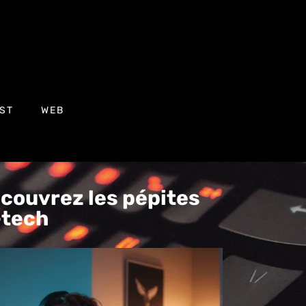
ST
WEB
écouvrez les pépites
h-tech