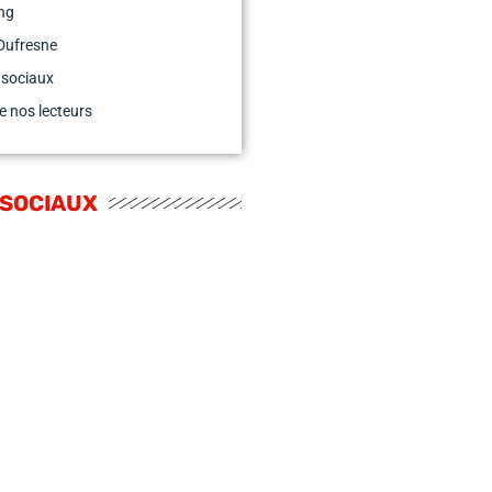
ng
Dufresne
 sociaux
e nos lecteurs
 SOCIAUX