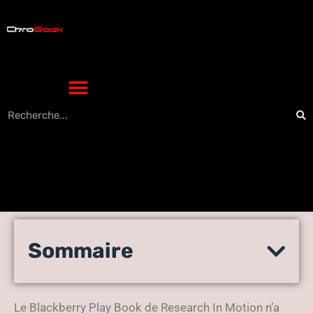
Pourquoi le Blackberry
Sommaire
Playbook reçoit de
mauvaises critiques
Le Blackberry Play Book de Research In Motion n’a